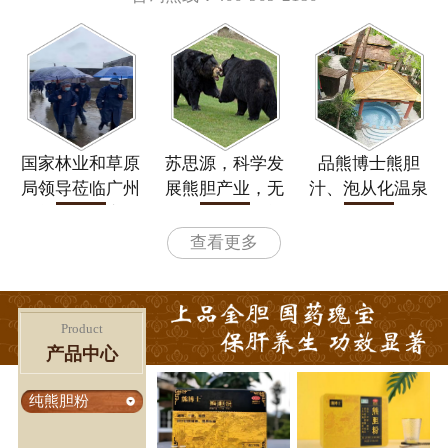
关于我们
热销产品
国家林业和草原
苏思源，科学发
品熊博士熊胆
局领导莅临广州
展熊胆产业，无
汁、泡从化温泉
金熊公司视察指
私奉献为民造福
——金熊公司旗
导工作
下万丰温泉酒店
查看更多
正式对外营业
Product
产品中心
纯熊胆粉